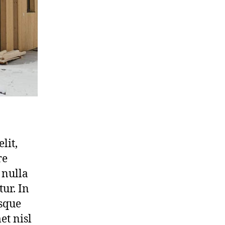
lit,
re
 nulla
tur. In
sque
et nisl