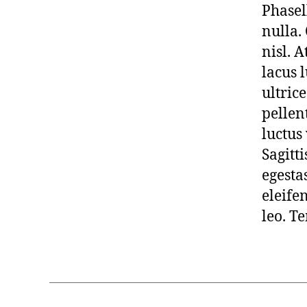
Phasel
nulla.
nisl. A
lacus 
ultric
pellen
luctus
Sagitti
egesta
eleife
leo. T