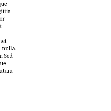
que
ittis
tor
t
met
 nulla.
r. Sed
que
mentum