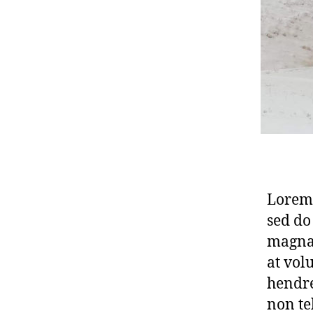
Lorem 
sed do
magna 
at vol
hendre
non te