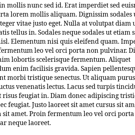
in mollis nunc sed id. Erat imperdiet sed eui
orta lorem mollis aliquam. Dignissim sodales 
teger vitae justo eget. Nulla at volutpat diam 
tis tellus in. Sodales neque sodales ut etiam s
isl. Elementum nisi quis eleifend quam. Imp
fermentum leo vel orci porta non pulvinar. 
nim lobortis scelerisque fermentum. Aliquet
um enim facilisis gravida. Sapien pellentesq
nt morbi tristique senectus. Ut aliquam purus 
uctus venenatis lectus. Lacus sed turpis tincid
t risus feugiat in. Diam donec adipiscing trist
ec feugiat. Justo laoreet sit amet cursus sit am
 sit amet. Proin fermentum leo vel orci port
ar neque laoreet.