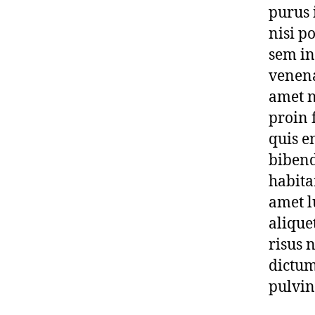
purus 
nisi p
sem in
venena
amet n
proin 
quis e
bibend
habita
amet l
alique
risus n
dictum
pulvin